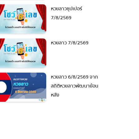
หวยลาวซุปเปอร์
7/8/2569
หวยลาว 7/8/2569
หวยลาว 6/8/2569 จาก
สถิติหวยลาวพัฒนาย้อน
หลัง