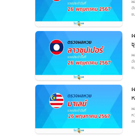
ผ
อั
แ
ผ
ซ
ผล
อั
แ
ผ
ห
ผ
ห
สถ