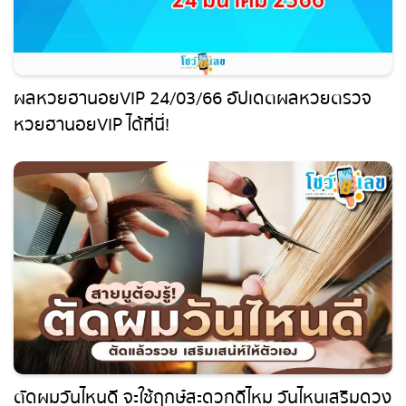
หวยหุ้นฮั่งเส็ง เช้า
หวยหุ้นฮั่งเส็ง บ่าย
ผลหวยฮานอยVIP 24/03/66 อัปเดตผลหวยตรวจ
หวยฮานอยVIP ได้ที่นี่!
หวยหุ้นจีน เช้า
หวยหุ้นจีน บ่าย
หวยหุ้นไต้หวัน
หวยหุ้นสิงคโปร์
หวยหุ้นอิยิป
หวยหุ้นเยอรมัน
ตัดผมวันไหนดี จะใช้ฤกษ์สะดวกดีไหม วันไหนเสริม
ดวงชะตาความเชื่อโบราณ
หวยหุ้นอังกฤษ