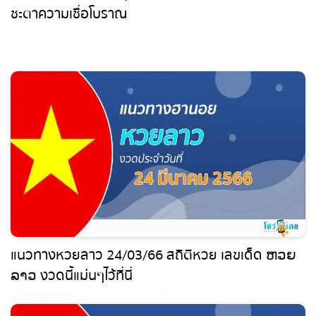
หวยหุ้นรัสเซีย
หวยหุ้นอินเดีย
หวยหุ้นดาวโจนส์
แนวทางหวยลาว 24/03/66 สถิติหวย เลขเด็ด
ຫວຍລາວ งวดนี้แม่นๆไว้ที่นี่