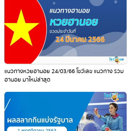
แนวทางหวยฮานอย 24/03/66 โชว์เลข แนวทาง
รวมฮานอย มาใหม่ล่าสุด