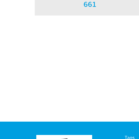
661
Tags