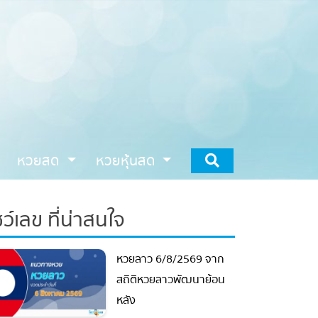
หวยสด
หวยหุ้นสด
ชว์เลข ที่น่าสนใจ
หวยลาว 6/8/2569 จาก
สถิติหวยลาวพัฒนาย้อน
หลัง