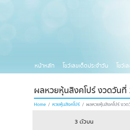
หน้าหลัก
โชว์เลขเด็ดประจำวัน
โชว์เ
ผลหวยหุ้นสิงคโปร์ งวดวันที
Home
หวยหุ้นสิงคโปร์
ผลหวยหุ้นสิงคโปร์ งวดว
3 ตัวบน