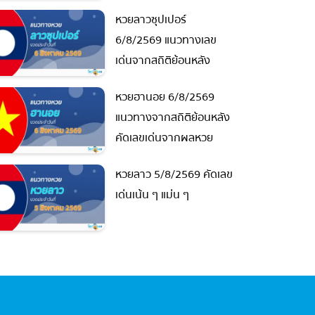
หวยลาวซุปเปอร์
6/8/2569 แนวทางเลข
เด่นจากสถิติย้อนหลัง
หวยฮานอย 6/8/2569
แนวทางจากสถิติย้อนหลัง
คัดเลขเด่นจากผลหวย
หวยลาว 5/8/2569 คัดเลข
เด่นเน้น ๆ แม่น ๆ