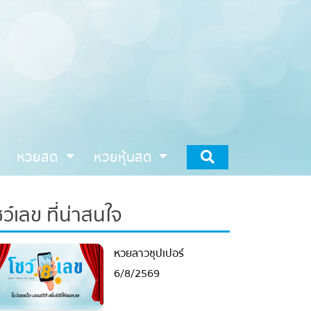
หวยสด
หวยหุ้นสด
ชว์เลข ที่น่าสนใจ
หวยลาวซุปเปอร์
6/8/2569