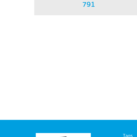
791
Tags