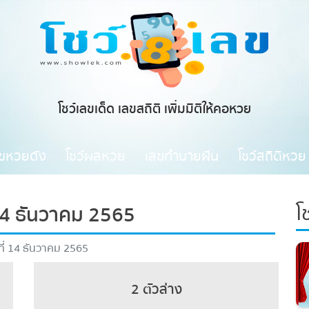
โชว์เลขเด็ด เลขสถิติ เพิ่มมิติให้คอหวย
ลขหวยดัง
โชว์ผลหวย
เลขทำนายฝัน
โชว์สถิติหวย
โ
 14 ธันวาคม 2565
ที่ 14 ธันวาคม 2565
2 ตัวล่าง