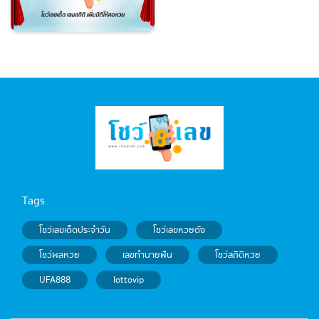
ถ่ายทอดสดหวยญีปุ่น
ถ่ายทอดสดหวยไต้หวัน
ถ่ายทอดสดหวยกัมพูชา GD
หวยหุ้นสด
หวยหุ้นไทย เย็น
Tags
หวยหุ้นเกาหลี
โชว์เลขเด็ดประจำวัน
โชว์เลขหวยดัง
หวยหุ้นนิเคอิ เช้า
โชว์ผลหวย
เลขทำนายฝัน
โชว์สถิติหวย
หวยหุ้นนิเคอิ บ่าย
UFA888
lottovip