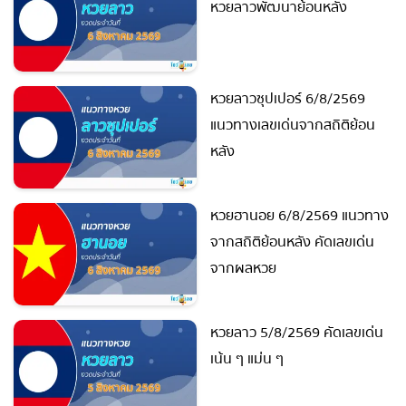
หวยลาวพัฒนาย้อนหลัง
ถ่ายทอดสดหวยรัฐบาลไทย
ถ่ายทอดสดหวยออมสิน
หวยลาวซุปเปอร์ 6/8/2569
แนวทางเลขเด่นจากสถิติย้อน
ถ่ายทอดสดหวยธกส.
หลัง
ถ่ายทอดสดหวยลาว
หวยฮานอย 6/8/2569 แนวทาง
ถ่ายทอดสดหวยลาว ซุปเปอร์
จากสถิติย้อนหลัง คัดเลขเด่น
จากผลหวย
ถ่ายทอดสดหวยฮานอย
ถ่ายทอดสดหวยฮานอยพิเศษ
หวยลาว 5/8/2569 คัดเลขเด่น
เน้น ๆ แม่น ๆ
ถ่ายทอดสดหวยมาเลย์