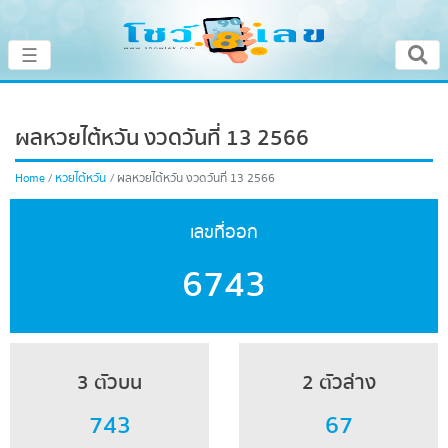
×
☰
หน้าหลัก
ผลหวยไต้หวัน งวดวันที่ 13 2566
โชว์เลขเด็ดประจำวัน
Home
หวยไต้หวัน
ผลหวยไต้หวัน งวดวันที่ 13 2566
โชว์เลขหวยดัง
เลขที่ออก
โชว์ผลหวย
6743
เลขทำนายฝัน
โชว์สถิติหวย
3 ตัวบน
2 ตัวล่าง
743
67
หวยสด