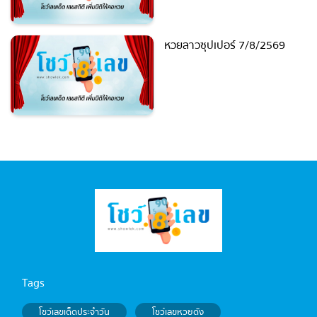
ถ่ายทอดสดหวยญีปุ่น
หวยลาวซุปเปอร์ 7/8/2569
ถ่ายทอดสดหวยไต้หวัน
ถ่ายทอดสดหวยกัมพูชา GD
หวยหุ้นสด
หวยหุ้นไทย เย็น
หวยหุ้นเกาหลี
หวยหุ้นนิเคอิ เช้า
หวยหุ้นนิเคอิ บ่าย
Tags
โชว์เลขเด็ดประจำวัน
โชว์เลขหวยดัง