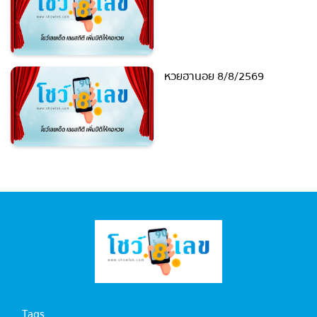
ถ่ายทอดสดหวยญีปุ่น
ถ่ายทอดสดหวยไต้หวัน
หวยฮานอย 8/8/2569
ถ่ายทอดสดหวยกัมพูชา GD
หวยหุ้นสด
หวยหุ้นไทย เย็น
หวยหุ้นเกาหลี
หวยหุ้นนิเคอิ เช้า
หวยหุ้นนิเคอิ บ่าย
Tags