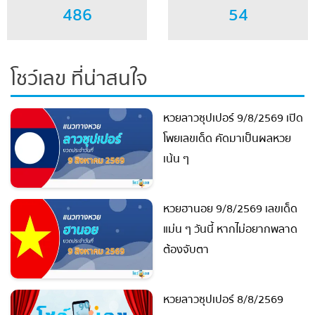
486
54
ถ่ายทอดสดหวยรัฐบาลไทย
ถ่ายทอดสดหวยออมสิน
โชว์เลข ที่น่าสนใจ
ถ่ายทอดสดหวยธกส.
หวยลาวซุปเปอร์ 9/8/2569 เปิด
ถ่ายทอดสดหวยลาว
โพยเลขเด็ด คัดมาเป็นผลหวย
เน้น ๆ
ถ่ายทอดสดหวยลาว ซุปเปอร์
หวยฮานอย 9/8/2569 เลขเด็ด
ถ่ายทอดสดหวยฮานอย
แม่น ๆ วันนี้ หากไม่อยากพลาด
ถ่ายทอดสดหวยฮานอยพิเศษ
ต้องจับตา
ถ่ายทอดสดหวยมาเลย์
หวยลาวซุปเปอร์ 8/8/2569