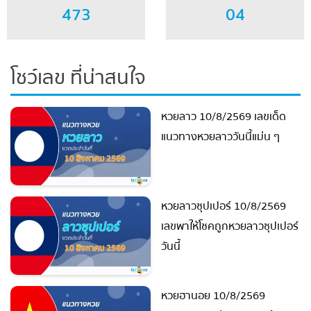
473
04
ถ่ายทอดสดหวยรัฐบาลไทย
ถ่ายทอดสดหวยออมสิน
โชว์เลข ที่น่าสนใจ
ถ่ายทอดสดหวยธกส.
หวยลาว 10/8/2569 เลขเด็ด
ถ่ายทอดสดหวยลาว
แนวทางหวยลาววันนี้แม่น ๆ
ถ่ายทอดสดหวยลาว ซุปเปอร์
หวยลาวซุปเปอร์ 10/8/2569
ถ่ายทอดสดหวยฮานอย
เลขพาให้โชคถูกหวยลาวซุปเปอร์
ถ่ายทอดสดหวยฮานอยพิเศษ
วันนี้
ถ่ายทอดสดหวยมาเลย์
หวยฮานอย 10/8/2569