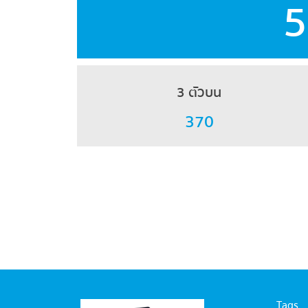
5
3 ตัวบน
370
Tags