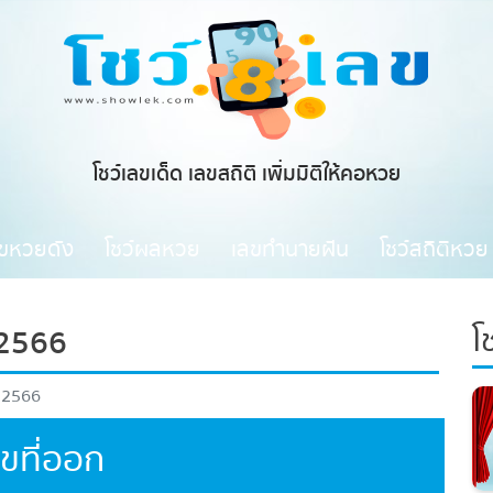
โชว์เลขเด็ด เลขสถิติ เพิ่มมิติให้คอหวย
ลขหวยดัง
โชว์ผลหวย
เลขทำนายฝัน
โชว์สถิติหวย
โ
 2566
 2566
ลขที่ออก