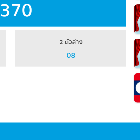
370
2 ตัวล่าง
08