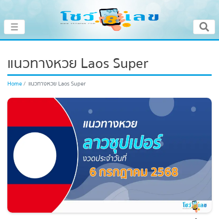
×
☰
หน้าหลัก
แนวทางหวย Laos Super
โชว์เลขเด็ดประจำวัน
Home
แนวทางหวย Laos Super
โชว์เลขหวยดัง
โชว์ผลหวย
เลขทำนายฝัน
โชว์สถิติหวย
หวยสด