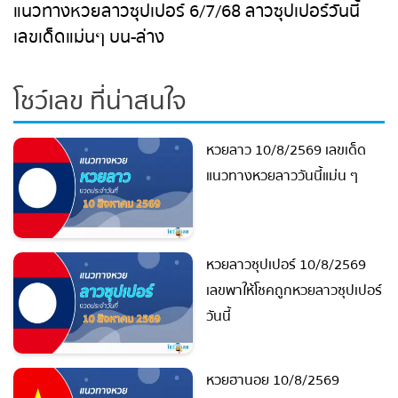
แนวทางหวยลาวซุปเปอร์ 6/7/68 ลาวซุปเปอร์วันนี้
ถ่ายทอดสดหวยรัฐบาลไทย
เลขเด็ดแม่นๆ บน-ล่าง
ถ่ายทอดสดหวยออมสิน
โชว์เลข ที่น่าสนใจ
ถ่ายทอดสดหวยธกส.
หวยลาว 10/8/2569 เลขเด็ด
ถ่ายทอดสดหวยลาว
แนวทางหวยลาววันนี้แม่น ๆ
ถ่ายทอดสดหวยลาว ซุปเปอร์
หวยลาวซุปเปอร์ 10/8/2569
ถ่ายทอดสดหวยฮานอย
เลขพาให้โชคถูกหวยลาวซุปเปอร์
ถ่ายทอดสดหวยฮานอยพิเศษ
วันนี้
ถ่ายทอดสดหวยมาเลย์
หวยฮานอย 10/8/2569