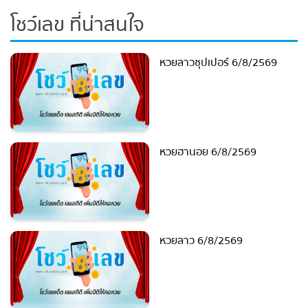
ถ่ายทอดสดหวยญีปุ่น
โชว์เลข ที่น่าสนใจ
ถ่ายทอดสดหวยไต้หวัน
หวยลาวซุปเปอร์ 6/8/2569
ถ่ายทอดสดหวยกัมพูชา GD
หวยหุ้นสด
หวยฮานอย 6/8/2569
หวยหุ้นไทย เย็น
หวยหุ้นเกาหลี
หวยหุ้นนิเคอิ เช้า
หวยลาว 6/8/2569
หวยหุ้นนิเคอิ บ่าย