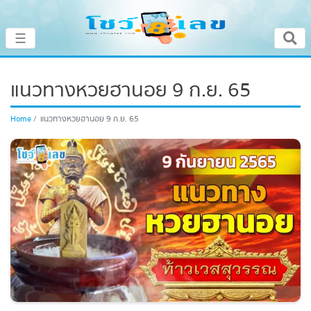
×
☰
หน้าหลัก
แนวทางหวยฮานอย 9 ก.ย. 65
โชว์เลขเด็ดประจำวัน
Home
แนวทางหวยฮานอย 9 ก.ย. 65
โชว์เลขหวยดัง
โชว์ผลหวย
เลขทำนายฝัน
โชว์สถิติหวย
หวยสด