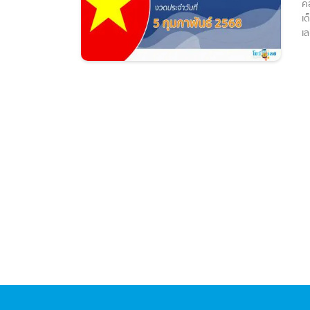
ค
เด
เล