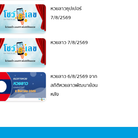
หวยลาวซุปเปอร์
7/8/2569
หวยลาว 7/8/2569
หวยลาว 6/8/2569 จาก
สถิติหวยลาวพัฒนาย้อน
หลัง