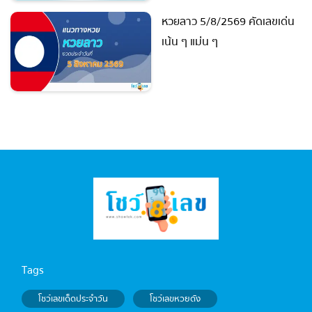
หวยหุ้นฮั่งเส็ง เช้า
หวยลาว 5/8/2569 คัดเลขเด่น
หวยหุ้นฮั่งเส็ง บ่าย
เน้น ๆ แม่น ๆ
หวยหุ้นจีน เช้า
หวยหุ้นจีน บ่าย
หวยหุ้นไต้หวัน
หวยหุ้นสิงคโปร์
หวยหุ้นอิยิป
หวยหุ้นเยอรมัน
Tags
โชว์เลขเด็ดประจำวัน
โชว์เลขหวยดัง
หวยหุ้นอังกฤษ