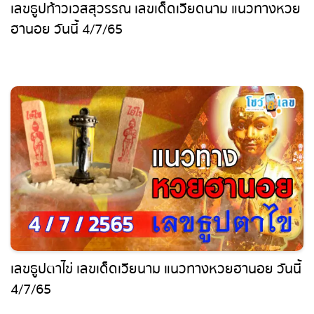
เลขธูปท้าวเวสสุวรรณ เลขเด็ดเวียดนาม แนวทางหวย
ถ่ายทอดสดหวยรัฐบาลไทย
ฮานอย วันนี้ 4/7/65
ถ่ายทอดสดหวยออมสิน
ถ่ายทอดสดหวยธกส.
ถ่ายทอดสดหวยลาว
ถ่ายทอดสดหวยลาว ซุปเปอร์
ถ่ายทอดสดหวยฮานอย
ถ่ายทอดสดหวยฮานอยพิเศษ
เลขธูปตาไข่ เลขเด็ดเวียนาม แนวทางหวยฮานอย วันนี้
ถ่ายทอดสดหวยมาเลย์
4/7/65