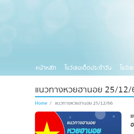
หน้าหลัก
โชว์เลขเด็ดประจำวัน
โชว์เ
แนวทางหวยฮานอย 25/12/
Home
แนวทางหวยฮานอย 25/12/66
แ
ฮ
เ