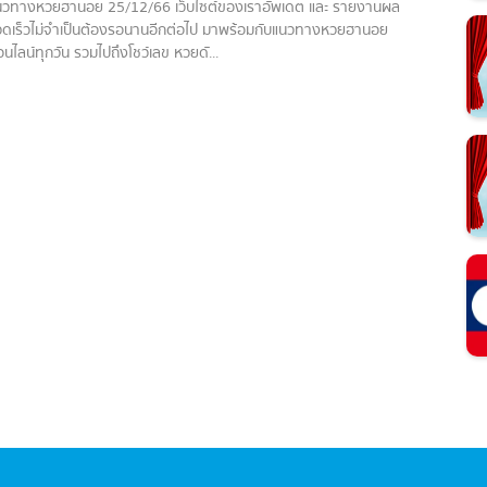
นวทางหวยฮานอย 25/12/66 เว็บไซต์ของเราอัพเดต และ รายงานผล
วดเร็วไม่จำเป็นต้องรอนานอีกต่อไป มาพร้อมกับแนวทางหวยฮานอย
นไลน์ทุกวัน รวมไปถึงโชว์เลข หวยดั...