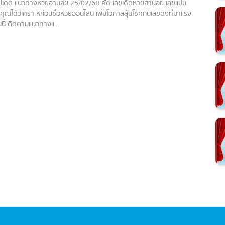
ัปเดต แนวทางหวยฮานอย 25/02/68 คัด เลขเด็ดหวยฮานอย เลขแม่น
้คุณได้วิเคราะห์ก่อนซื้อหวยออนไลน์ เพิ่มโอกาสลุ้นโชคกับเลขดังที่มาแรง
นนี้ ติดตามแนวทางแ...