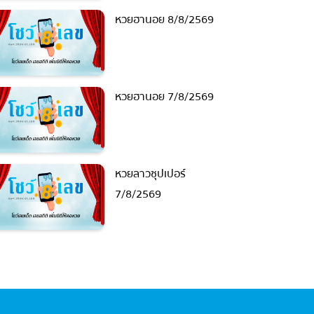
หวยฮานอย 8/8/2569
หวยฮานอย 7/8/2569
หวยลาวซุปเปอร์
7/8/2569