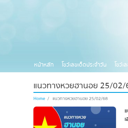
หน้าหลัก
โชว์เลขเด็ดประจำวัน
โชว์เ
แนวทางหวยฮานอย 25/02/
Home
แนวทางหวยฮานอย 25/02/68
แ
เ