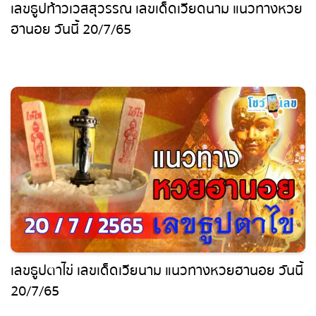
เลขธูปท้าวเวสสุวรรณ เลขเด็ดเวียดนาม แนวทางหวย
ถ่ายทอดสดหวยรัฐบาลไทย
ฮานอย วันนี้ 20/7/65
ถ่ายทอดสดหวยออมสิน
ถ่ายทอดสดหวยธกส.
ถ่ายทอดสดหวยลาว
ถ่ายทอดสดหวยลาว ซุปเปอร์
ถ่ายทอดสดหวยฮานอย
ถ่ายทอดสดหวยฮานอยพิเศษ
เลขธูปตาไข่ เลขเด็ดเวียนาม แนวทางหวยฮานอย วันนี้
ถ่ายทอดสดหวยมาเลย์
20/7/65