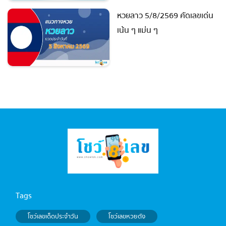
หวยหุ้นฮั่งเส็ง เช้า
หวยลาว 5/8/2569 คัดเลขเด่น
หวยหุ้นฮั่งเส็ง บ่าย
เน้น ๆ แม่น ๆ
หวยหุ้นจีน เช้า
หวยหุ้นจีน บ่าย
หวยหุ้นไต้หวัน
หวยหุ้นสิงคโปร์
หวยหุ้นอิยิป
หวยหุ้นเยอรมัน
Tags
โชว์เลขเด็ดประจำวัน
โชว์เลขหวยดัง
หวยหุ้นอังกฤษ