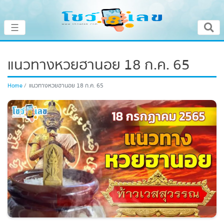
×
☰
หน้าหลัก
แนวทางหวยฮานอย 18 ก.ค. 65
โชว์เลขเด็ดประจำวัน
Home
แนวทางหวยฮานอย 18 ก.ค. 65
โชว์เลขหวยดัง
โชว์ผลหวย
เลขทำนายฝัน
โชว์สถิติหวย
หวยสด