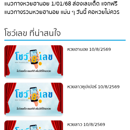
แนวทางหวยฮานอย 1/01/68 ส่องเลขเด็ด แจกฟรี
ถ่ายทอดสดหวยรัฐบาลไทย
แนวทางรวมหวยฮานอย แม่น ๆ วันนี้ คอหวยไม่ควร
พลาด !!!
ถ่ายทอดสดหวยออมสิน
โชว์เลข ที่น่าสนใจ
ถ่ายทอดสดหวยธกส.
หวยฮานอย 10/8/2569
ถ่ายทอดสดหวยลาว
ถ่ายทอดสดหวยลาว ซุปเปอร์
หวยลาวซุปเปอร์ 10/8/2569
ถ่ายทอดสดหวยฮานอย
ถ่ายทอดสดหวยฮานอยพิเศษ
ถ่ายทอดสดหวยมาเลย์
หวยลาว 10/8/2569