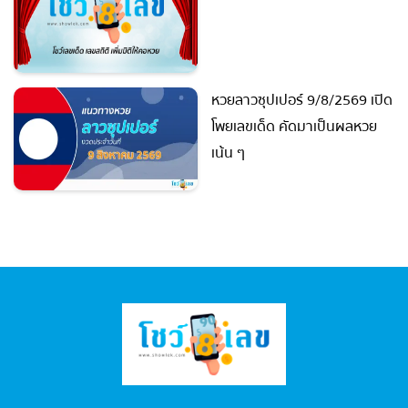
ถ่ายทอดสดหวยญีปุ่น
ถ่ายทอดสดหวยไต้หวัน
หวยลาวซุปเปอร์ 9/8/2569 เปิด
ถ่ายทอดสดหวยกัมพูชา GD
โพยเลขเด็ด คัดมาเป็นผลหวย
เน้น ๆ
หวยหุ้นสด
หวยหุ้นไทย เย็น
หวยหุ้นเกาหลี
หวยหุ้นนิเคอิ เช้า
หวยหุ้นนิเคอิ บ่าย