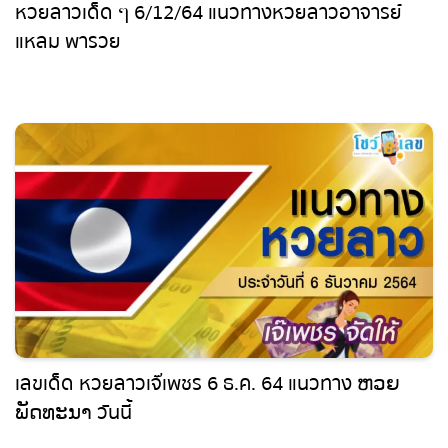
หวยลาวเด็ด ๆ 6/12/64 แนวทางหวยลาวอาจารย์
ถ่ายทอดสดหวยรัฐบาลไทย
แหลม พารวย
ถ่ายทอดสดหวยออมสิน
ถ่ายทอดสดหวยธกส.
ถ่ายทอดสดหวยลาว
ถ่ายทอดสดหวยลาว ซุปเปอร์
ถ่ายทอดสดหวยฮานอย
ถ่ายทอดสดหวยฮานอยพิเศษ
เลขเด็ด หวยลาวเจ๊เพชร 6 ธ.ค. 64 แนวทาง ຫວຍ
ถ่ายทอดสดหวยมาเลย์
ພັດທະນາ วันนี้