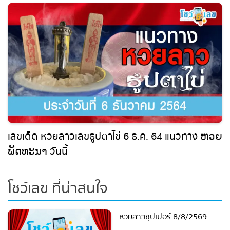
ถ่ายทอดสดหวยญีปุ่น
ถ่ายทอดสดหวยไต้หวัน
ถ่ายทอดสดหวยกัมพูชา GD
หวยหุ้นสด
หวยหุ้นไทย เย็น
เลขเด็ด หวยลาวเลขธูปตาไข่ 6 ธ.ค. 64 แนวทาง ຫວຍ
หวยหุ้นเกาหลี
ພັດທະນາ วันนี้
หวยหุ้นนิเคอิ เช้า
โชว์เลข ที่น่าสนใจ
หวยหุ้นนิเคอิ บ่าย
หวยลาวซุปเปอร์ 8/8/2569