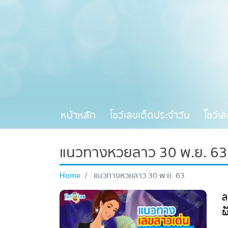
หน้าหลัก
โชว์เลขเด็ดประจำวัน
โชว์เ
แนวทางหวยลาว 30 พ.ย. 63
Home
แนวทางหวยลาว 30 พ.ย. 63
ล
ພ