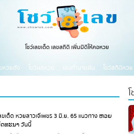
โชว์เลขเด็ด เลขสถิติ เพิ่มมิติให้คอหวย
ลขหวยดัง
โชว์ผลหวย
เลขทำนายฝัน
โชว์สถิติหวย
โ
ลขเด็ด หวยลาวเจ๊เพชร 3 มิ.ย. 65 แนวทาง ຫວຍ
ັດທະນາ วันนี้