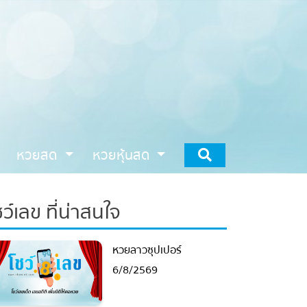
หวยสด
หวยหุ้นสด
ชว์เลข ที่น่าสนใจ
หวยลาวซุปเปอร์
6/8/2569