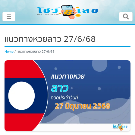
×
☰
หน้าหลัก
แนวทางหวยลาว 27/6/68
โชว์เลขเด็ดประจำวัน
Home
แนวทางหวยลาว 27/6/68
โชว์เลขหวยดัง
โชว์ผลหวย
เลขทำนายฝัน
โชว์สถิติหวย
หวยสด