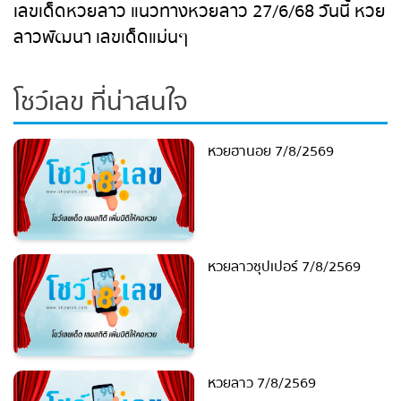
เลขเด็ดหวยลาว แนวทางหวยลาว 27/6/68 วันนี้ หวย
ถ่ายทอดสดหวยรัฐบาลไทย
ลาวพัฒนา เลขเด็ดแม่นๆ
ถ่ายทอดสดหวยออมสิน
โชว์เลข ที่น่าสนใจ
ถ่ายทอดสดหวยธกส.
หวยฮานอย 7/8/2569
ถ่ายทอดสดหวยลาว
ถ่ายทอดสดหวยลาว ซุปเปอร์
หวยลาวซุปเปอร์ 7/8/2569
ถ่ายทอดสดหวยฮานอย
ถ่ายทอดสดหวยฮานอยพิเศษ
ถ่ายทอดสดหวยมาเลย์
หวยลาว 7/8/2569