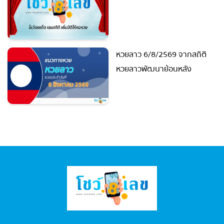
ถ่ายทอดสดหวยญีปุ่น
ถ่ายทอดสดหวยไต้หวัน
หวยลาว 6/8/2569 จากสถิติ
ถ่ายทอดสดหวยกัมพูชา GD
หวยลาวพัฒนาย้อนหลัง
หวยหุ้นสด
หวยหุ้นไทย เย็น
หวยหุ้นเกาหลี
หวยหุ้นนิเคอิ เช้า
หวยหุ้นนิเคอิ บ่าย