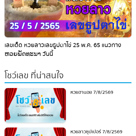
หวยหุ้นฮั่งเส็ง เช้า
หวยหุ้นฮั่งเส็ง บ่าย
หวยหุ้นจีน เช้า
เลขเด็ด หวยลาวเลขธูปตาไข่ 25 พ.ค. 65 แนวทาง
หวยหุ้นจีน บ่าย
ຫວຍພັດທະນາ วันนี้
หวยหุ้นไต้หวัน
โชว์เลข ที่น่าสนใจ
หวยหุ้นสิงคโปร์
หวยฮานอย 7/8/2569
หวยหุ้นอิยิป
หวยหุ้นเยอรมัน
หวยหุ้นอังกฤษ
หวยลาวซุปเปอร์ 7/8/2569