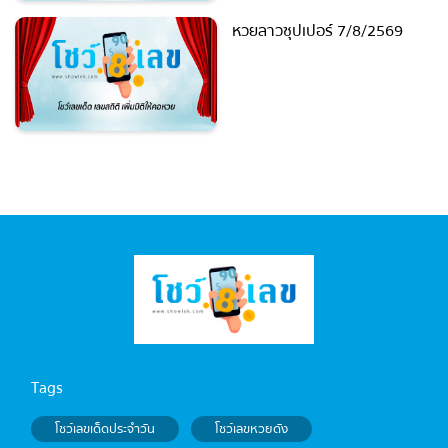
หวยหุ้นฮั่งเส็ง เช้า
หวยลาวซุปเปอร์ 7/8/2569
หวยหุ้นฮั่งเส็ง บ่าย
หวยหุ้นจีน เช้า
หวยหุ้นจีน บ่าย
หวยหุ้นไต้หวัน
หวยหุ้นสิงคโปร์
หวยหุ้นอิยิป
หวยหุ้นเยอรมัน
Tags
โชว์เลขเด็ดประจำวัน
โชว์เลขหวยดัง
หวยหุ้นอังกฤษ