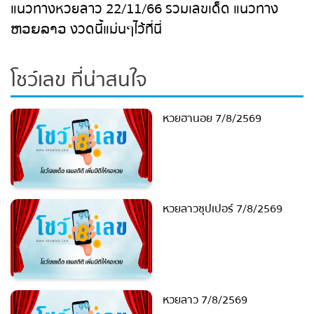
แนวทางหวยลาว 22/11/66 รวมเลขเด็ด แนวทาง
ถ่ายทอดสดหวยรัฐบาลไทย
ຫວຍລາວ งวดนี้แม่นๆไว้ที่นี่
ถ่ายทอดสดหวยออมสิน
โชว์เลข ที่น่าสนใจ
ถ่ายทอดสดหวยธกส.
หวยฮานอย 7/8/2569
ถ่ายทอดสดหวยลาว
ถ่ายทอดสดหวยลาว ซุปเปอร์
หวยลาวซุปเปอร์ 7/8/2569
ถ่ายทอดสดหวยฮานอย
ถ่ายทอดสดหวยฮานอยพิเศษ
ถ่ายทอดสดหวยมาเลย์
หวยลาว 7/8/2569