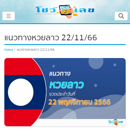
×
☰
หน้าหลัก
แนวทางหวยลาว 22/11/66
โชว์เลขเด็ดประจำวัน
Home
แนวทางหวยลาว 22/11/66
โชว์เลขหวยดัง
โชว์ผลหวย
เลขทำนายฝัน
โชว์สถิติหวย
หวยสด