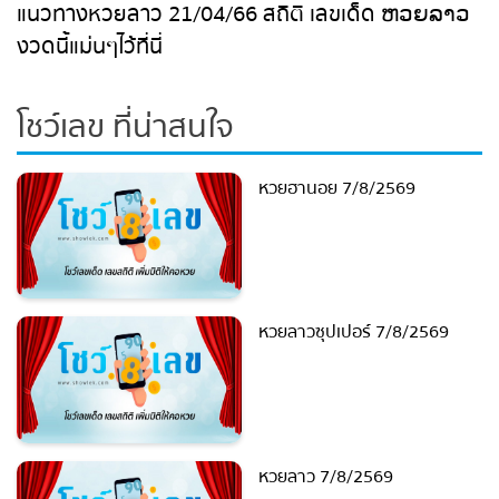
แนวทางหวยลาว 21/04/66 สถิติ เลขเด็ด ຫວຍລາວ
ถ่ายทอดสดหวยรัฐบาลไทย
งวดนี้แม่นๆไว้ที่นี่
ถ่ายทอดสดหวยออมสิน
โชว์เลข ที่น่าสนใจ
ถ่ายทอดสดหวยธกส.
หวยฮานอย 7/8/2569
ถ่ายทอดสดหวยลาว
ถ่ายทอดสดหวยลาว ซุปเปอร์
หวยลาวซุปเปอร์ 7/8/2569
ถ่ายทอดสดหวยฮานอย
ถ่ายทอดสดหวยฮานอยพิเศษ
ถ่ายทอดสดหวยมาเลย์
หวยลาว 7/8/2569