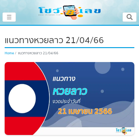
×
☰
หน้าหลัก
แนวทางหวยลาว 21/04/66
โชว์เลขเด็ดประจำวัน
Home
แนวทางหวยลาว 21/04/66
โชว์เลขหวยดัง
โชว์ผลหวย
เลขทำนายฝัน
โชว์สถิติหวย
หวยสด