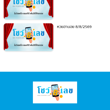
ถ่ายทอดสดหวยญีปุ่น
ถ่ายทอดสดหวยไต้หวัน
หวยฮานอย 8/8/2569
ถ่ายทอดสดหวยกัมพูชา GD
หวยหุ้นสด
หวยหุ้นไทย เย็น
หวยหุ้นเกาหลี
หวยหุ้นนิเคอิ เช้า
หวยหุ้นนิเคอิ บ่าย