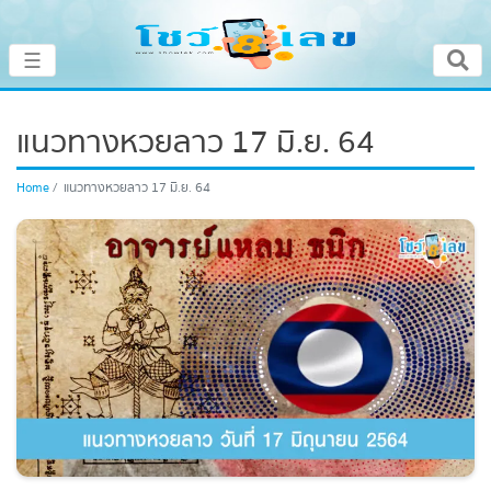
×
☰
หน้าหลัก
แนวทางหวยลาว 17 มิ.ย. 64
โชว์เลขเด็ดประจำวัน
Home
แนวทางหวยลาว 17 มิ.ย. 64
โชว์เลขหวยดัง
โชว์ผลหวย
เลขทำนายฝัน
โชว์สถิติหวย
หวยสด