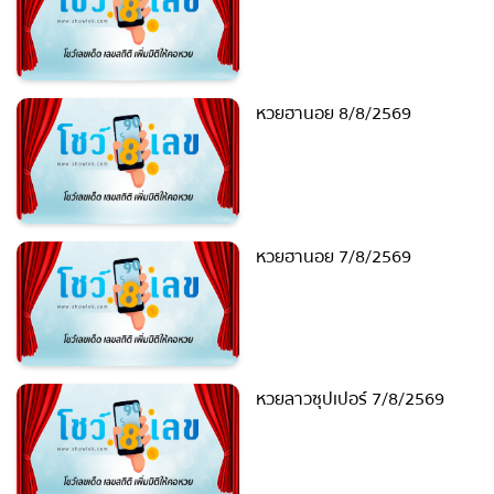
หวยหุ้นฮั่งเส็ง เช้า
หวยหุ้นฮั่งเส็ง บ่าย
หวยฮานอย 8/8/2569
หวยหุ้นจีน เช้า
หวยหุ้นจีน บ่าย
หวยหุ้นไต้หวัน
หวยฮานอย 7/8/2569
หวยหุ้นสิงคโปร์
หวยหุ้นอิยิป
หวยลาวซุปเปอร์ 7/8/2569
หวยหุ้นเยอรมัน
หวยหุ้นอังกฤษ