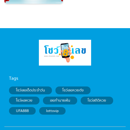
หวยหุ้นรัสเซีย
หวยหุ้นอินเดีย
หวยหุ้นดาวโจนส์
Tags
โชว์เลขเด็ดประจำวัน
โชว์เลขหวยดัง
โชว์ผลหวย
เลขทำนายฝัน
โชว์สถิติหวย
UFA888
lottovip