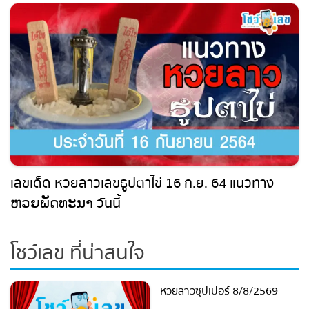
ถ่ายทอดสดหวยญีปุ่น
ถ่ายทอดสดหวยไต้หวัน
ถ่ายทอดสดหวยกัมพูชา GD
หวยหุ้นสด
หวยหุ้นไทย เย็น
เลขเด็ด หวยลาวเลขธูปตาไข่ 16 ก.ย. 64 แนวทาง
หวยหุ้นเกาหลี
ຫວຍພັດທະນາ วันนี้
หวยหุ้นนิเคอิ เช้า
โชว์เลข ที่น่าสนใจ
หวยหุ้นนิเคอิ บ่าย
หวยลาวซุปเปอร์ 8/8/2569