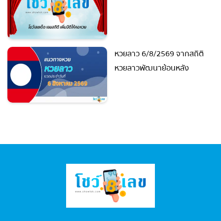
ถ่ายทอดสดหวยญีปุ่น
ถ่ายทอดสดหวยไต้หวัน
หวยลาว 6/8/2569 จากสถิติ
ถ่ายทอดสดหวยกัมพูชา GD
หวยลาวพัฒนาย้อนหลัง
หวยหุ้นสด
หวยหุ้นไทย เย็น
หวยหุ้นเกาหลี
หวยหุ้นนิเคอิ เช้า
หวยหุ้นนิเคอิ บ่าย