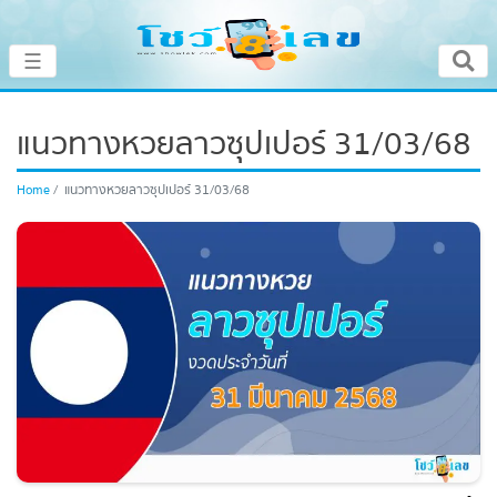
×
☰
หน้าหลัก
แนวทางหวยลาวซุปเปอร์ 31/03/68
โชว์เลขเด็ดประจำวัน
Home
แนวทางหวยลาวซุปเปอร์ 31/03/68
โชว์เลขหวยดัง
โชว์ผลหวย
เลขทำนายฝัน
โชว์สถิติหวย
หวยสด