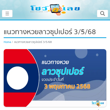
×
☰
หน้าหลัก
แนวทางหวยลาวซุปเปอร์ 3/5/68
โชว์เลขเด็ดประจำวัน
Home
แนวทางหวยลาวซุปเปอร์ 3/5/68
โชว์เลขหวยดัง
โชว์ผลหวย
เลขทำนายฝัน
โชว์สถิติหวย
หวยสด