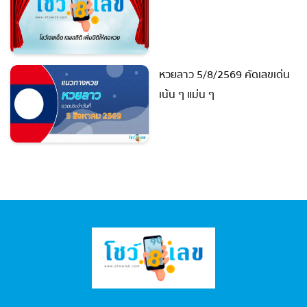
ถ่ายทอดสดหวยญีปุ่น
ถ่ายทอดสดหวยไต้หวัน
หวยลาว 5/8/2569 คัดเลขเด่น
ถ่ายทอดสดหวยกัมพูชา GD
เน้น ๆ แม่น ๆ
หวยหุ้นสด
หวยหุ้นไทย เย็น
หวยหุ้นเกาหลี
หวยหุ้นนิเคอิ เช้า
หวยหุ้นนิเคอิ บ่าย