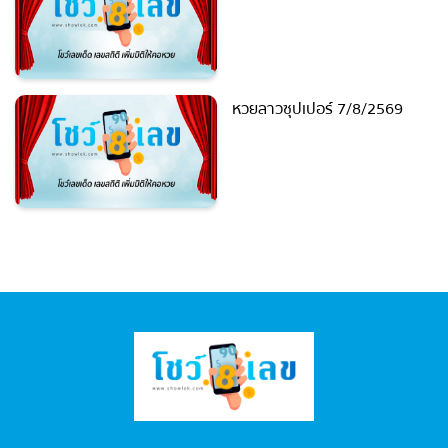
ถ่ายทอดสดหวยญีปุ่น
ถ่ายทอดสดหวยไต้หวัน
หวยลาวซุปเปอร์ 7/8/2569
ถ่ายทอดสดหวยกัมพูชา GD
หวยหุ้นสด
หวยหุ้นไทย เย็น
หวยหุ้นเกาหลี
หวยหุ้นนิเคอิ เช้า
หวยหุ้นนิเคอิ บ่าย