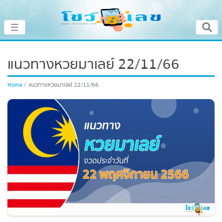
×
☰
หน้าหลัก
แนวทางหวยมาเลย์ 22/11/66
โชว์เลขเด็ดประจำวัน
Home
แนวทางหวยมาเลย์ 22/11/66
โชว์เลขหวยดัง
โชว์ผลหวย
เลขทำนายฝัน
โชว์สถิติหวย
หวยสด