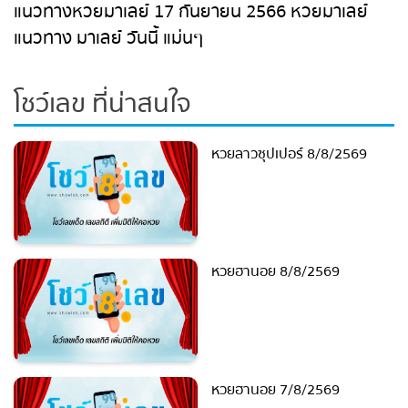
แนวทางหวยมาเลย์ 17 กันยายน 2566 หวยมาเลย์
ถ่ายทอดสดหวยรัฐบาลไทย
แนวทาง มาเลย์ วันนี้ แม่นๆ
ถ่ายทอดสดหวยออมสิน
โชว์เลข ที่น่าสนใจ
ถ่ายทอดสดหวยธกส.
หวยลาวซุปเปอร์ 8/8/2569
ถ่ายทอดสดหวยลาว
ถ่ายทอดสดหวยลาว ซุปเปอร์
หวยฮานอย 8/8/2569
ถ่ายทอดสดหวยฮานอย
ถ่ายทอดสดหวยฮานอยพิเศษ
ถ่ายทอดสดหวยมาเลย์
หวยฮานอย 7/8/2569