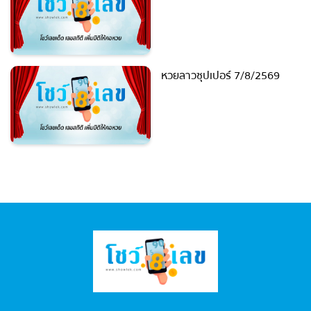
ถ่ายทอดสดหวยญีปุ่น
ถ่ายทอดสดหวยไต้หวัน
หวยลาวซุปเปอร์ 7/8/2569
ถ่ายทอดสดหวยกัมพูชา GD
หวยหุ้นสด
หวยหุ้นไทย เย็น
หวยหุ้นเกาหลี
หวยหุ้นนิเคอิ เช้า
หวยหุ้นนิเคอิ บ่าย