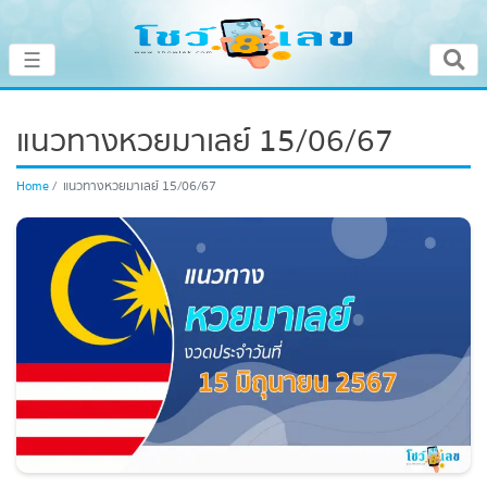
×
☰
หน้าหลัก
แนวทางหวยมาเลย์ 15/06/67
โชว์เลขเด็ดประจำวัน
Home
แนวทางหวยมาเลย์ 15/06/67
โชว์เลขหวยดัง
โชว์ผลหวย
เลขทำนายฝัน
โชว์สถิติหวย
หวยสด