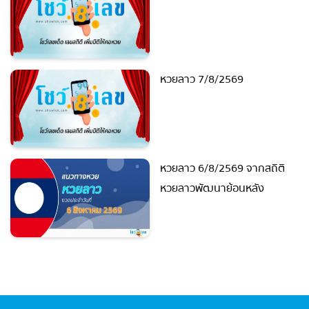
หวยหุ้นรัสเซีย
หวยหุ้นอินเดีย
หวยลาว 7/8/2569
หวยหุ้นดาวโจนส์
หวยลาว 6/8/2569 จากสถิติ
หวยลาวพัฒนาย้อนหลัง