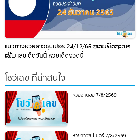
หวยหุ้นฮั่งเส็ง เช้า
หวยหุ้นฮั่งเส็ง บ่าย
หวยหุ้นจีน เช้า
แนวทางหวยลาวซุปเปอร์ 24/12/65 ຫວຍພັດທະນາ
หวยหุ้นจีน บ่าย
ເພີ່ມ เลขเด็ดวันนี้ หวยเด็ดงวดนี้
หวยหุ้นไต้หวัน
โชว์เลข ที่น่าสนใจ
หวยหุ้นสิงคโปร์
หวยฮานอย 7/8/2569
หวยหุ้นอิยิป
หวยหุ้นเยอรมัน
หวยหุ้นอังกฤษ
หวยลาวซุปเปอร์ 7/8/2569