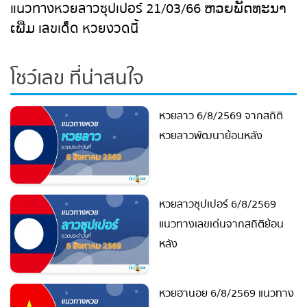
แนวทางหวยลาวซุปเปอร์ 21/03/66 ຫວຍພັດທະນາ
ถ่ายทอดสดหวยรัฐบาลไทย
ເພີ່ມ เลขเด็ด หวยงวดนี้
ถ่ายทอดสดหวยออมสิน
โชว์เลข ที่น่าสนใจ
ถ่ายทอดสดหวยธกส.
หวยลาว 6/8/2569 จากสถิติ
ถ่ายทอดสดหวยลาว
หวยลาวพัฒนาย้อนหลัง
ถ่ายทอดสดหวยลาว ซุปเปอร์
หวยลาวซุปเปอร์ 6/8/2569
ถ่ายทอดสดหวยฮานอย
แนวทางเลขเด่นจากสถิติย้อน
ถ่ายทอดสดหวยฮานอยพิเศษ
หลัง
ถ่ายทอดสดหวยมาเลย์
หวยฮานอย 6/8/2569 แนวทาง