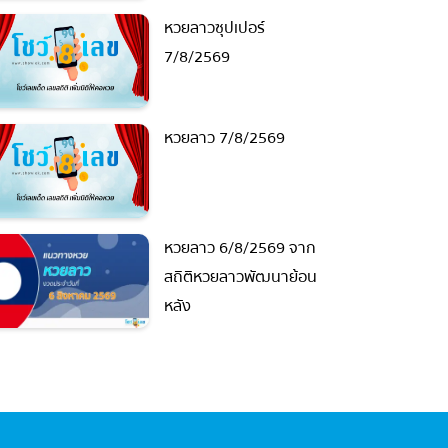
หวยลาวซุปเปอร์
7/8/2569
หวยลาว 7/8/2569
หวยลาว 6/8/2569 จาก
สถิติหวยลาวพัฒนาย้อน
หลัง