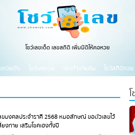
โชว์เลขเด็ด เลขสถิติ เพิ่มมิติให้คอหวย
ลขหวยดัง
โชว์ผลหวย
เลขทำนายฝัน
โชว์สถิติหวย
โ
ลขมงคลประจำราศี 2568 หมอลักษณ์ ขอตัวเลขไว้
สี่ยงทาย เสริมโชคเฮงทั้งปี