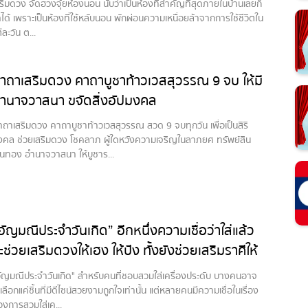
ริมดวง จัดฮวงจุ้ยห้องนอน นับว่าเป็นห้องที่สำคัญที่สุดภายในบ้านเลยก็
าได้ เพราะเป็นห้องที่ใช้หลับนอน พักผ่อนความเหนื่อยล้าจากการใช้ชีวิตใน
่ละวัน ต...
าถาเสริมดวง คาถาบูชาท้าวเวสสุวรรณ 9 จบ ให้มี
ำนาจวาสนา ขจัดสิ่งอัปมงคล
ถาเสริมดวง คาถาบูชาท้าวเวสสุวรรณ สวด 9 จบทุกวัน เพื่อเป็นสิริ
งคล ช่วยเสริมดวง โชคลาภ ผู้ใดหวังความเจริญในลาภยศ ทรัพย์สิน
งินทอง อำนาจวาสนา ให้บูชาร...
อัญมณีประจำวันเกิด” อีกหนึ่งความเชื่อว่าใส่แล้ว
ะช่วยเสริมดวงให้เฮง ให้ปัง ทั้งยังช่วยเสริมราศีให้
ูดีขึ้นอีกด้วย
อัญมณีประจำวันเกิด" สำหรับคนที่ชอบสวมใส่เครื่องประดับ บางคนอาจ
เลือกแค่ชิ้นที่มีดีไซน์สวยงามถูกใจเท่านั้น แต่หลายคนมีความเชื่อในเรื่อง
องการสวมใส่เค...