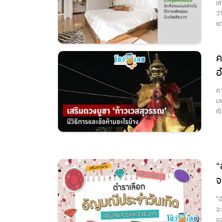
เส
ว่
แต
ค
อ
คา
ม
เ
“
จ
ด
"
จะ
ข