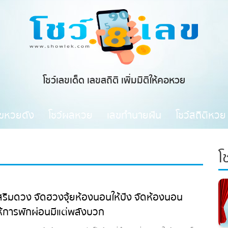
โชว์เลขเด็ด เลขสถิติ เพิ่มมิติให้คอหวย
ลขหวยดัง
โชว์ผลหวย
เลขทำนายฝัน
โชว์สถิติหวย
โ
สริมดวง จัดฮวงจุ้ยห้องนอนให้ปัง จัดห้องนอน
ห้การพักผ่อนมีแต่พลังบวก