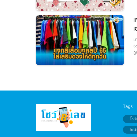
แ
เ
มา
65
ถู
Tags
โชว์
lott