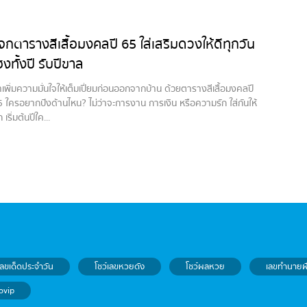
จกตารางสีเสื้อมงคลปี 65 ใส่เสริมดวงให้ดีทุกวัน
ฮงทั้งปี รับปีขาล
เพิ่มความมั่นใจให้เต็มเปี่ยมก่อนออกจากบ้าน ด้วยตารางสีเสื้อมงคลปี
 ใครอยากปังด้านไหน? ไม่ว่าจะการงาน การเงิน หรือความรัก ใส่กันให้
ก เริ่มต้นปีใค...
เลขเด็ดประจำวัน
โชว์เลขหวยดัง
โชว์ผลหวย
เลขทำนายฝ
ovip