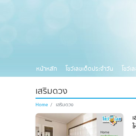
หน้าหลัก
โชว์เลขเด็ดประจำวัน
โชว์เ
เสริมดวง
Home
เสริมดวง
เ
ใ