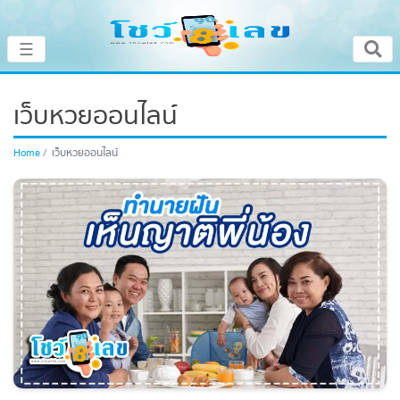
×
☰
หน้าหลัก
เว็บหวยออนไลน์
โชว์เลขเด็ดประจำวัน
Home
เว็บหวยออนไลน์
โชว์เลขหวยดัง
โชว์ผลหวย
เลขทำนายฝัน
โชว์สถิติหวย
หวยสด