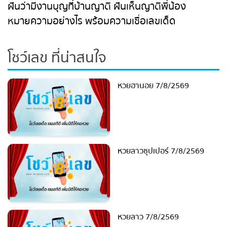
ฝันว่ามีงานบุญที่บ้านญาติ ฝันเห็นญาติพี่น้อง
ถ่ายทอดสดหวยรัฐบาลไทย
หมายความอย่างไร พร้อมความเชื่อเลขเด็ด
ถ่ายทอดสดหวยออมสิน
โชว์เลข ที่น่าสนใจ
ถ่ายทอดสดหวยธกส.
หวยฮานอย 7/8/2569
ถ่ายทอดสดหวยลาว
ถ่ายทอดสดหวยลาว ซุปเปอร์
หวยลาวซุปเปอร์ 7/8/2569
ถ่ายทอดสดหวยฮานอย
ถ่ายทอดสดหวยฮานอยพิเศษ
ถ่ายทอดสดหวยมาเลย์
หวยลาว 7/8/2569