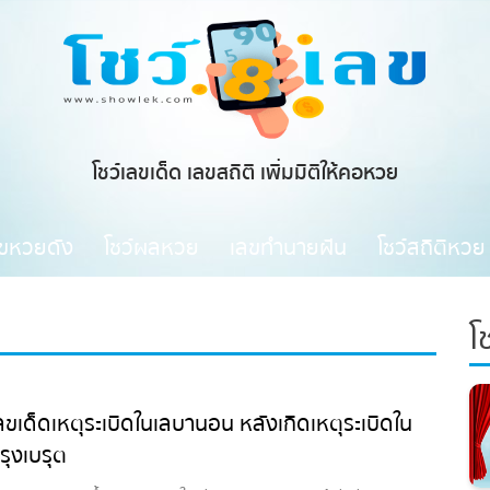
โชว์เลขเด็ด เลขสถิติ เพิ่มมิติให้คอหวย
ลขหวยดัง
โชว์ผลหวย
เลขทำนายฝัน
โชว์สถิติหวย
โ
ลขเด็ดเหตุระเบิดในเลบานอน หลังเกิดเหตุระเบิดใน
รุงเบรุต