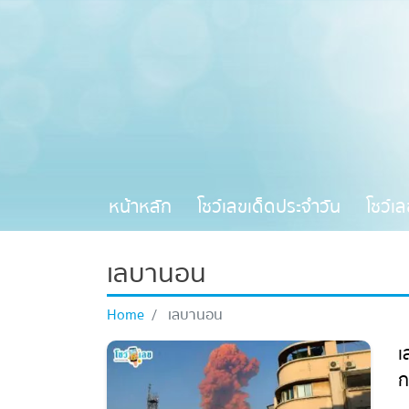
หน้าหลัก
โชว์เลขเด็ดประจำวัน
โชว์เ
เลบานอน
Home
เลบานอน
เ
ก