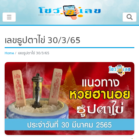
×
☰
หน้าหลัก
เลขธูปตาไข่ 30/3/65
โชว์เลขเด็ดประจำวัน
Home
เลขธูปตาไข่ 30/3/65
โชว์เลขหวยดัง
โชว์ผลหวย
เลขทำนายฝัน
โชว์สถิติหวย
หวยสด