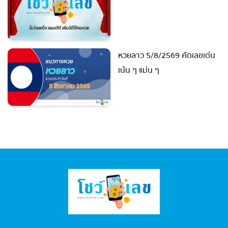
ถ่ายทอดสดหวยญีปุ่น
ถ่ายทอดสดหวยไต้หวัน
หวยลาว 5/8/2569 คัดเลขเด่น
ถ่ายทอดสดหวยกัมพูชา GD
เน้น ๆ แม่น ๆ
หวยหุ้นสด
หวยหุ้นไทย เย็น
หวยหุ้นเกาหลี
หวยหุ้นนิเคอิ เช้า
หวยหุ้นนิเคอิ บ่าย