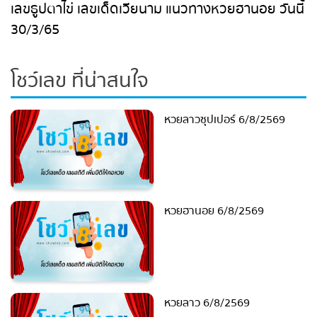
เลขธูปตาไข่ เลขเด็ดเวียนาม แนวทางหวยฮานอย วันนี้
ถ่ายทอดสดหวยรัฐบาลไทย
30/3/65
ถ่ายทอดสดหวยออมสิน
โชว์เลข ที่น่าสนใจ
ถ่ายทอดสดหวยธกส.
หวยลาวซุปเปอร์ 6/8/2569
ถ่ายทอดสดหวยลาว
ถ่ายทอดสดหวยลาว ซุปเปอร์
หวยฮานอย 6/8/2569
ถ่ายทอดสดหวยฮานอย
ถ่ายทอดสดหวยฮานอยพิเศษ
ถ่ายทอดสดหวยมาเลย์
หวยลาว 6/8/2569