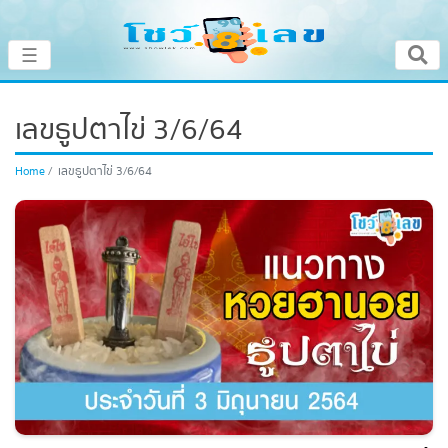
×
☰
หน้าหลัก
เลขธูปตาไข่ 3/6/64
โชว์เลขเด็ดประจำวัน
Home
เลขธูปตาไข่ 3/6/64
โชว์เลขหวยดัง
โชว์ผลหวย
เลขทำนายฝัน
โชว์สถิติหวย
หวยสด