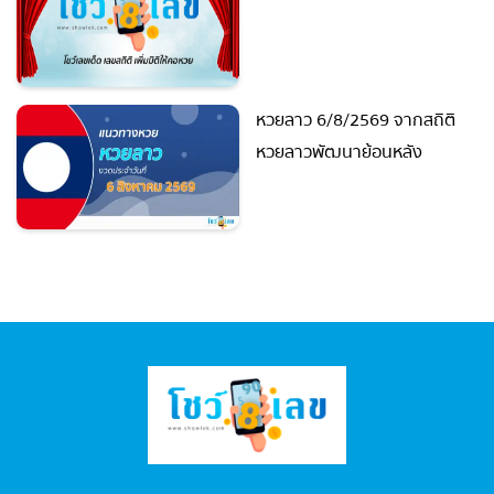
ถ่ายทอดสดหวยญีปุ่น
ถ่ายทอดสดหวยไต้หวัน
หวยลาว 6/8/2569 จากสถิติ
ถ่ายทอดสดหวยกัมพูชา GD
หวยลาวพัฒนาย้อนหลัง
หวยหุ้นสด
หวยหุ้นไทย เย็น
หวยหุ้นเกาหลี
หวยหุ้นนิเคอิ เช้า
หวยหุ้นนิเคอิ บ่าย