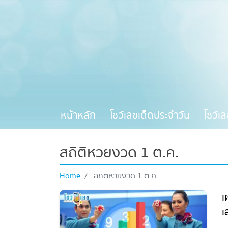
หน้าหลัก
โชว์เลขเด็ดประจำวัน
โชว์เ
สถิติหวยงวด 1 ต.ค.
Home
สถิติหวยงวด 1 ต.ค.
เ
เ