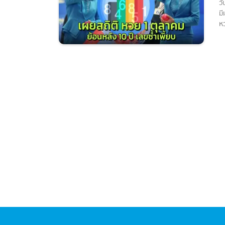
วั
มี
หว