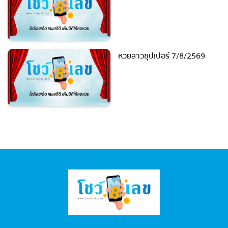
ถ่ายทอดสดหวยญีปุ่น
ถ่ายทอดสดหวยไต้หวัน
หวยลาวซุปเปอร์ 7/8/2569
ถ่ายทอดสดหวยกัมพูชา GD
หวยหุ้นสด
หวยหุ้นไทย เย็น
หวยหุ้นเกาหลี
หวยหุ้นนิเคอิ เช้า
หวยหุ้นนิเคอิ บ่าย