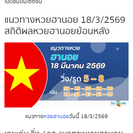
ถ่ายทอดสดหวยญีปุ่น
แนวทางหวยฮานอย
ถ่ายทอดสดหวยไต้หวัน
18/3/2569 สถิติผลหวยฮานอย
ย้อนหลัง
ถ่ายทอดสดหวยกัมพูชา GD
หวยหุ้นสด
หวยหุ้นไทย เย็น
หวยหุ้นเกาหลี
หวยหุ้นนิเคอิ เช้า
หวยหุ้นนิเคอิ บ่าย
แนวทาง
หวยฮานอย
วันนี้ 18/3/2569