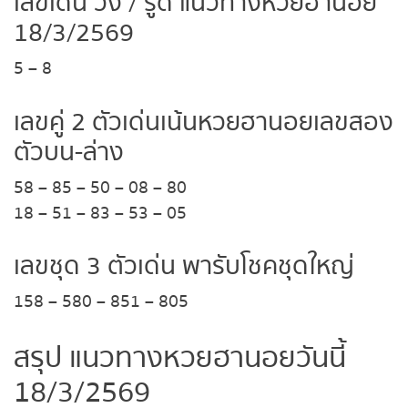
หวยหุ้นฮั่งเส็ง เช้า
เลขเด่น วิ่ง / รูด แนวทางหวยฮานอย
18/3/2569
หวยหุ้นฮั่งเส็ง บ่าย
5 – 8
หวยหุ้นจีน เช้า
เลขคู่ 2 ตัวเด่นเน้นหวยฮานอยเลข
หวยหุ้นจีน บ่าย
สองตัวบน-ล่าง
หวยหุ้นไต้หวัน
58 – 85 – 50 – 08 – 80
18 – 51 – 83 – 53 – 05
หวยหุ้นสิงคโปร์
เลขชุด 3 ตัวเด่น พารับโชคชุดใหญ่
หวยหุ้นอิยิป
158 – 580 – 851 – 805
หวยหุ้นเยอรมัน
สรุป แนวทางหวยฮานอยวันนี้
หวยหุ้นอังกฤษ