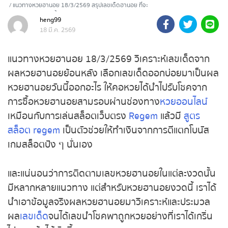
แนวทางหวยฮานอย 18/3/2569 สรุปเลขเด็ดฮานอย ที่จะ
ออกเป็นผลหวยวันนี้
ถ่ายทอดสดหวยรัฐบาลไทย
heng99
18 มี.ค. 2569
ถ่ายทอดสดหวยออมสิน
แนวทางหวยฮานอย 18/3/2569 วิเคราะห์เลขเด็ดจาก
ผลหวยฮานอยย้อนหลัง เลือกเลขเด็ดออกบ่อยมาเป็น
ถ่ายทอดสดหวยธกส.
ผลหวยฮานอยวันนี้ออกอะไร ให้คอหวยได้นำไปรับโชค
จากการซื้อหวยฮานอยสามรอบผ่านช่องทาง
หวย
ถ่ายทอดสดหวยลาว
ออนไลน์
เหมือนกับการเล่น
สล็อตเว็บตรง
Regem
แล้ว
มี
สูตรสล็อต regem
เป็นตัวช่วยให้ทำเงินจากการตี
ถ่ายทอดสดหวยลาว ซุปเปอร์
แตกโบนัสเกมสล็อตปัง ๆ นั่นเอง
ถ่ายทอดสดหวยฮานอย
และแน่นอนว่าการติดตามเลขหวยฮานอยในแต่ละงวด
ถ่ายทอดสดหวยฮานอยพิเศษ
นั้นมีหลากหลายแนวทาง แต่สำหรับหวยฮานอยงวดนี้
เราได้นำเอาข้อมูลจริงผลหวยฮานอยมาวิเคราะห์และ
ถ่ายทอดสดหวยมาเลย์
ประมวลผล
เลขเด็ด
จนได้เลขนำโชคพาถูกหวยอย่างที่
เราได้เกริ่นไปตอนต้นได้ดังนี้