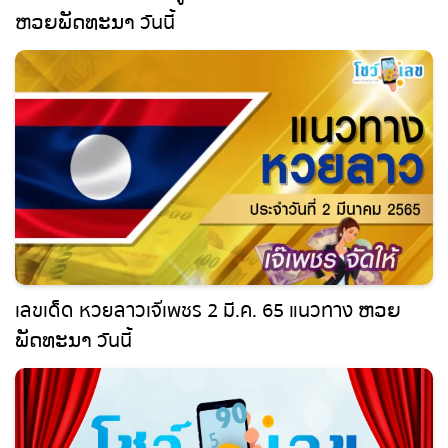
ຫວຍພັດທະນາ วันนี้
เลขเด็ด หวยลาวเจ๊เพชร 2 มี.ค. 65 แนวทาง ຫວຍ
ພັດທະນາ วันนี้